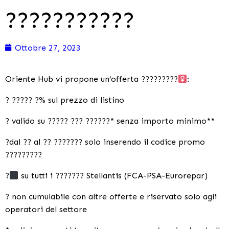
???????????
Ottobre 27, 2023
Oriente Hub vi propone un’offerta ?????????‍
:
? ????? ?% sul prezzo di listino
? valido su ????? ??? ??????* senza importo minimo**
?dal ?? al ?? ??????? solo inserendo il codice promo
?????????
?‍
su tutti i ??????? Stellantis (FCA-PSA-Eurorepar)
? non cumulabile con altre offerte e riservato solo agli
operatori del settore