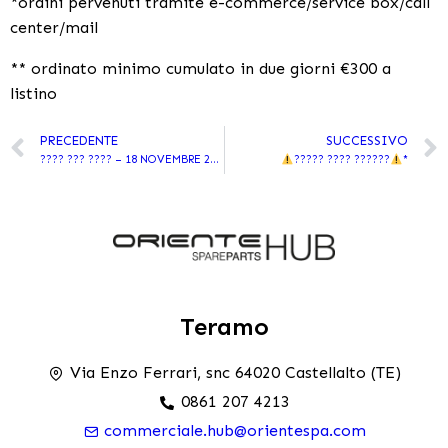
*ordini pervenuti tramite e-commerce/service box/call
center/mail
** ordinato minimo cumulato in due giorni €300 a
listino
PRECEDENTE
SUCCESSIVO
???? ??? ???? – 18 NOVEMBRE 2023
????? ???? ??????
*
Teramo
Via Enzo Ferrari, snc 64020 Castellalto (TE)
0861 207 4213
commerciale.hub@orientespa.com