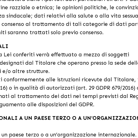
ine razziale o etnica; le opinioni politiche, le convinzi
a sindacale; dati relativi alla salute o alla vita sessual
consenso al trattamento di tali categorie di dati part
ti saranno trattati solo previo consenso.
ALI
 Lei conferiti verrà effettuato a mezzo di soggetti
esignati dal Titolare che operano presso la sede dell
i e/o altre strutture.
ti conformemente alle istruzioni ricevute dal Titolare, 
16) o in qualità di autorizzati (art. 29 GDPR 679/2016)
nati al trattamento dei dati nei tempi previsti dal R
guamento alle disposizioni del GDPR.
ONALI A UN PAESE TERZO O A UN’ORGANIZZAZIO
a un paese terzo o a un’organizzazione internazionale. 