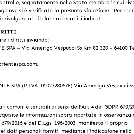
controllo, segnatamente nello Stato membro in cui ris
o ove si è verificata la presunta violazione. Per eser
rà rivolgere al Titolare ai recapiti indicati.
IRITTI
re i diritti inviando:
E SPA – Via Amerigo Vespucci Ss Km 82 320 – 64100 
@orientespa.com.
NTE SPA (P.IVA. 01023280678) Via Amerigo Vespucci S
i comuni e sensibili ai sensi dell’Art.4 del GDPR 679/2
acquisite le informazioni sopra riportate in osservanza 
R 679/2016 e del D.Lgs. 196/2003, manifesta il proprio
i dati personali forniti, mediante l’indicazione nella