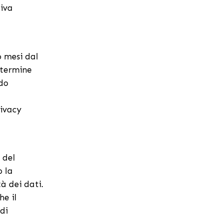
tiva
o mesi dal
l termine
odo
rivacy
 del
o la
tà dei dati.
he il
 di