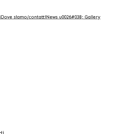
i
Dove siamo/contatti
News u0026#038; Gallery
di