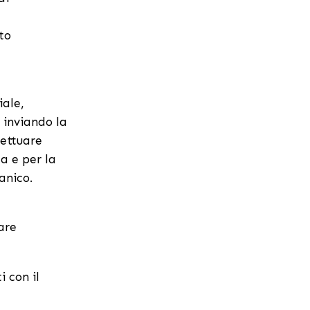
to
iale,
i inviando la
fettuare
ta e per la
anico.
are
 con il