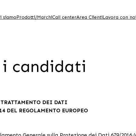
i siamo
Prodotti/Marchi
Call center
Area Clienti
Lavora con no
i candidati
 TRATTAMENTO DEI DATI
e 14 DEL REGOLAMENTO EUROPEO
egolamento Generale sulla Protezione dei Dati 679/2016 (