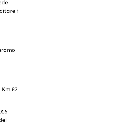
iede
citare i
Teramo
s Km 82
016
del