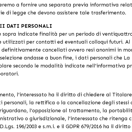
eremo a fornire una separata previa informativa rela
zie di legge che devono assistere tale trasferimento.
EI DATI PERSONALI
e sopra indicate finalità per un periodo di ventiquattr
utilizzati per contatti ed eventuali colloqui futuri. A
no definitivamente cancellati ovvero resi anonimi in m
selezione andasse a buon fine, i dati personali che La
olare secondo le modalità indicate nell’informativa p
oratori.
mento, l’interessato ha il diritto di chiedere al Titolare
 personali, la rettifica o la cancellazione degli stessi 
riguardano, l’opposizione al trattamento, la portabili
istrativo o giurisdizionale, l’interessato che ritenga c
D.Lgs. 196/2003 e s.m.i. e il GDPR 679/2016 ha il diritto