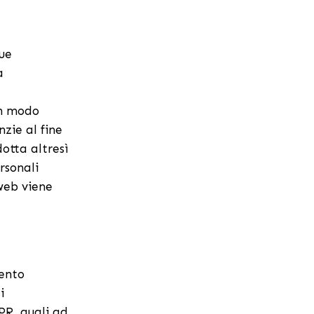
que
a
in modo
nzie al fine
dotta altresì
rsonali
 web viene
mento
i
PR, quali ad