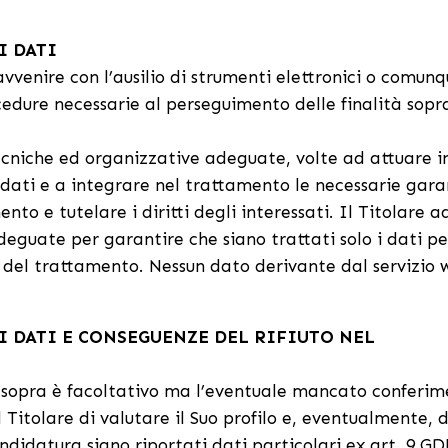
I DATI
vvenire con l’ausilio di strumenti elettronici o comun
edure necessarie al perseguimento delle finalità sopr
tecniche ed organizzative adeguate, volte ad attuare 
i dati e a integrare nel trattamento le necessarie gara
ento e tutelare i diritti degli interessati. Il Titolare a
eguate per garantire che siano trattati solo i dati pe
tà del trattamento. Nessun dato derivante dal servizio
 DATI E CONSEGUENZE DEL RIFIUTO NEL
ui sopra è facoltativo ma l’eventuale mancato conferi
 Titolare di valutare il Suo profilo e, eventualmente, d
andidatura siano riportati dati particolari ex art. 9 GD