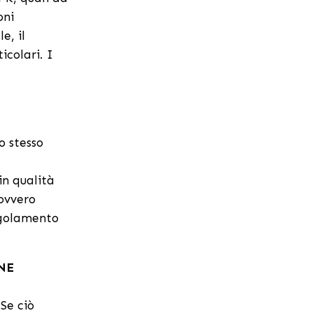
oni
e, il
icolari. I
o stesso
in qualità
 ovvero
egolamento
NE
Se ciò