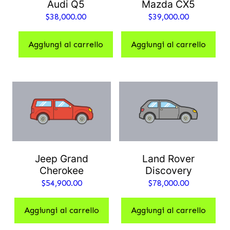
Audi Q5
Mazda CX5
$
38,000.00
$
39,000.00
Aggiungi al carrello
Aggiungi al carrello
Jeep Grand
Land Rover
Cherokee
Discovery
$
54,900.00
$
78,000.00
Aggiungi al carrello
Aggiungi al carrello