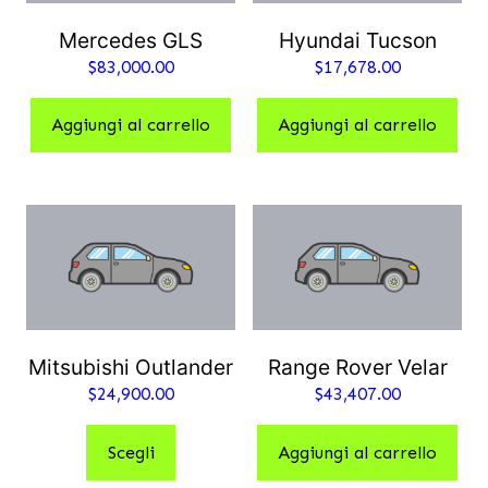
Mercedes GLS
Hyundai Tucson
$
83,000.00
$
17,678.00
Aggiungi al carrello
Aggiungi al carrello
Mitsubishi Outlander
Range Rover Velar
$
24,900.00
$
43,407.00
Scegli
Aggiungi al carrello