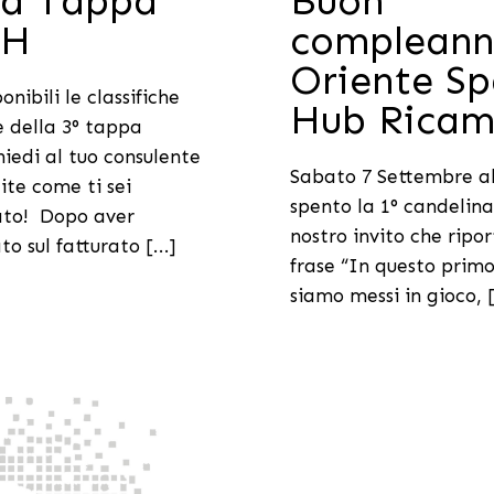
za Tappa
Buon
OH
complean
Oriente S
onibili le classifiche
Hub Ricam
e della 3° tappa
iedi al tuo consulente
Sabato 7 Settembre 
ite come ti sei
spento la 1° candelina!
ato! Dopo aver
nostro invito che ripo
o sul fatturato [...]
frase “In questo primo
siamo messi in gioco, [.