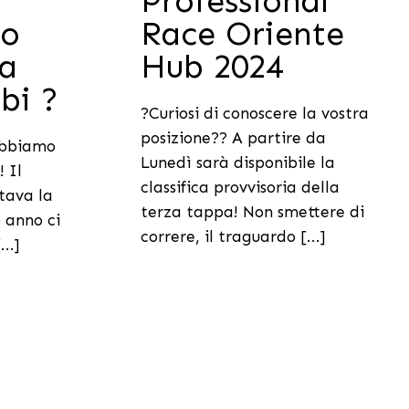
Professional
no
Race Oriente
pa
Hub 2024
bi ?
?Curiosi di conoscere la vostra
posizione?? A partire da
abbiamo
Lunedì sarà disponibile la
 Il
classifica provvisoria della
rtava la
terza tappa! Non smettere di
 anno ci
correre, il traguardo [...]
..]