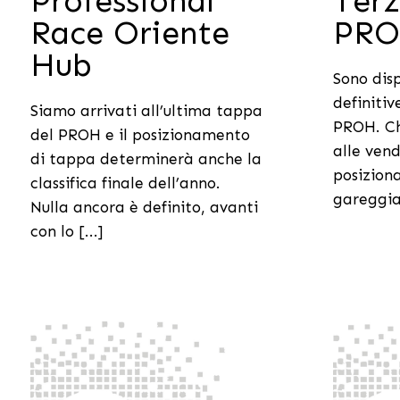
Professional
Ter
Race Oriente
PR
Hub
Sono disp
definitiv
Siamo arrivati all’ultima tappa
PROH. Ch
del PROH e il posizionamento
alle vend
di tappa determinerà anche la
posizion
classifica finale dell’anno.
gareggiat
Nulla ancora è definito, avanti
con lo [...]