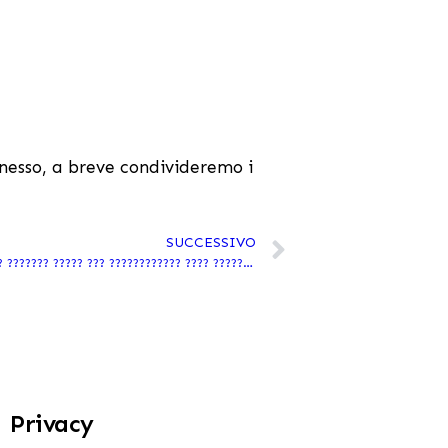
nnesso, a breve condivideremo i
SUCCESSIVO
? ????? ?????, ????? ?????! ?̀ ?? ????? ?? ??????? ????? ??? ???????????? ???? ??????? ???! ?
Privacy