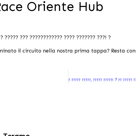
Race Oriente Hub
?? ????? ??? ???????????? ???? ??????? ???! ?
ominato il circuito nella nostra prima tappa? Resta co
Teramo